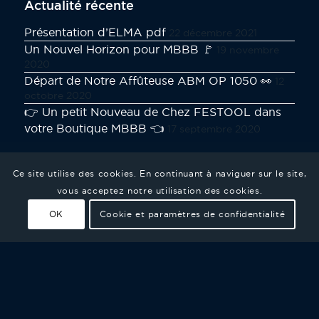
Actualité récente
Présentation d’ELMA pdf
22 décembre 2021
Un Nouvel Horizon pour MBBB 🚩
19 novembre
2020
Départ de Notre Affûteuse ABM OP 1050 👀
12
octobre 2020
👉 Un petit Nouveau de Chez FESTOOL dans
votre Boutique MBBB 👈
17 septembre 2020
Ce site utilise des cookies. En continuant à naviguer sur le site,
CN ELMA 1
vous acceptez notre utilisation des cookies.
OK
Cookie et paramètres de confidentialité
Présentation d’ELMA pdf
Magasin d’outillage électroportatif et d’outils
de coupe
Services en entreprise