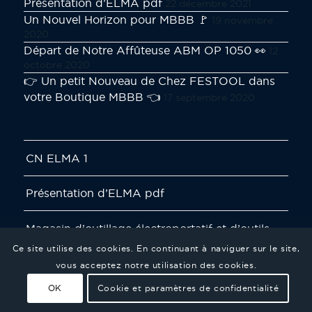
Présentation d’ELMA pdf
22 décembre 2021
Un Nouvel Horizon pour MBBB 🚩
19 novembre
2020
Départ de Notre Affûteuse ABM OP 1050 👀
12
octobre 2020
👉 Un petit Nouveau de Chez FESTOOL dans
votre Boutique MBBB 👈
17 septembre 2020
CN ELMA 1
Présentation d’ELMA pdf
Magasin d’outillage électroportatif et d’outils
de coupe
Ce site utilise des cookies. En continuant à naviguer sur le site,
vous acceptez notre utilisation des cookies.
Services en entreprise
OK
Cookie et paramètres de confidentialité